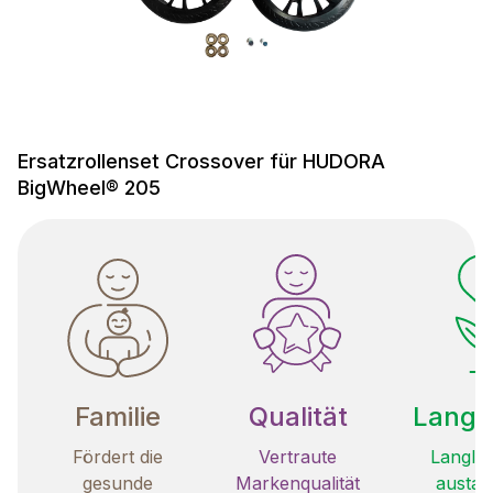
Ersatzrollenset Crossover für HUDORA
BigWheel® 205
Familie
Qualität
Langle
Fördert die
Vertraute
Langleb
gesunde
Markenqualität
austau