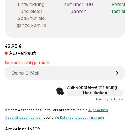
Entwicklung
seit über 100
Verschle
und bietet
Jahren
fast all
Spaß für die
ganze Familie
Regulärer Preis:
42,95 €
Ausverkauft
Benachrichtige mich
Deine E-Mail
Anti-Roboter-Verifizierung
Hier klicken
Friendly
Captcha ⇗
Mit dem Absenden des Formulars akzeptiere ich die
Allgemeinen
Geschäftsbedingungen
sowie die
Datenschutzbestimmungen
.
Artikelnr.:
14109