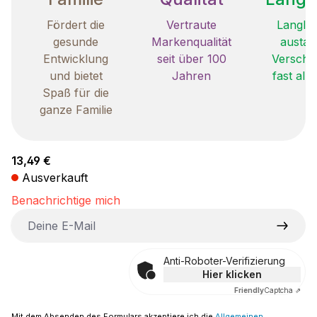
Fördert die
Vertraute
Langleb
gesunde
Markenqualität
austau
Entwicklung
seit über 100
Verschle
und bietet
Jahren
fast all
Spaß für die
ganze Familie
Regulärer Preis:
13,49 €
Ausverkauft
Benachrichtige mich
Deine E-Mail
Anti-Roboter-Verifizierung
Hier klicken
Friendly
Captcha ⇗
Mit dem Absenden des Formulars akzeptiere ich die
Allgemeinen