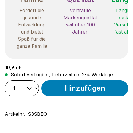
Fördert die
Vertraute
Langleb
gesunde
Markenqualität
austau
Entwicklung
seit über 100
Verschle
und bietet
Jahren
fast all
Spaß für die
ganze Familie
Regulärer Preis:
10,95 €
Sofort verfügbar, Lieferzeit ca. 2-4 Werktage
Hinzufügen
Artikelnr.:
S3SBEQ