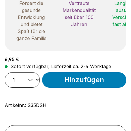
Fördert die
Vertraute
Langleb
gesunde
Markenqualität
austau
Entwicklung
seit über 100
Verschle
und bietet
Jahren
fast all
Spaß für die
ganze Familie
Regulärer Preis:
6,95 €
Sofort verfügbar, Lieferzeit ca. 2-4 Werktage
Hinzufügen
Artikelnr.:
S35DSH