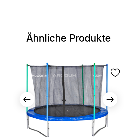
Ähnliche Produkte
Produktgalerie überspringen