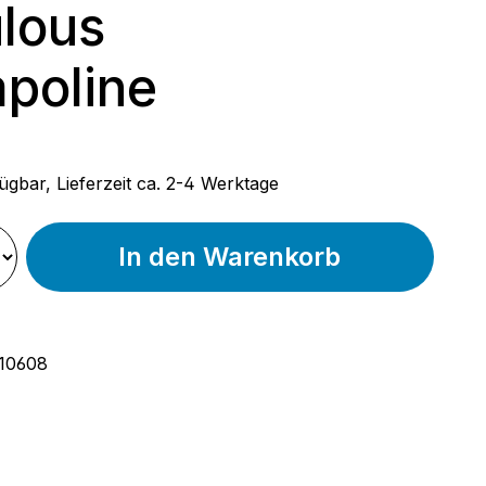
lous
poline
 Preis:
ügbar, Lieferzeit ca. 2-4 Werktage
In den Warenkorb
10608