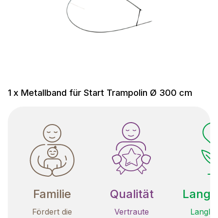
1 x Metallband für Start Trampolin Ø 300 cm
Familie
Qualität
Langle
Fördert die
Vertraute
Langleb