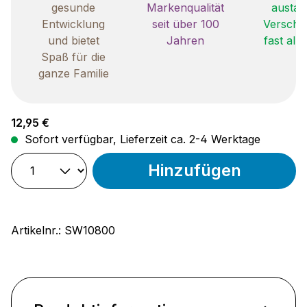
gesunde
Markenqualität
austau
Entwicklung
seit über 100
Verschle
und bietet
Jahren
fast all
Spaß für die
ganze Familie
Regulärer Preis:
12,95 €
Sofort verfügbar, Lieferzeit ca. 2-4 Werktage
Hinzufügen
Artikelnr.:
SW10800