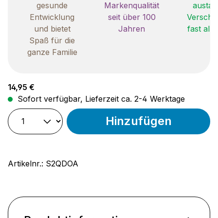
gesunde
Markenqualität
austau
Entwicklung
seit über 100
Verschle
und bietet
Jahren
fast all
Spaß für die
ganze Familie
Regulärer Preis:
14,95 €
Sofort verfügbar, Lieferzeit ca. 2-4 Werktage
Hinzufügen
Artikelnr.:
S2QDOA