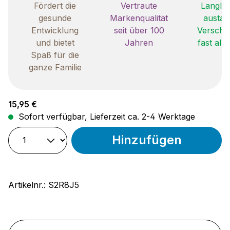
Fördert die
Vertraute
Langleb
gesunde
Markenqualität
austau
Entwicklung
seit über 100
Verschle
und bietet
Jahren
fast all
Spaß für die
ganze Familie
Regulärer Preis:
15,95 €
Sofort verfügbar, Lieferzeit ca. 2-4 Werktage
Hinzufügen
Artikelnr.:
S2R8J5