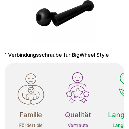
1 Verbindungsschraube für BigWheel Style
Familie
Qualität
Langle
Fördert die
Vertraute
Langleb