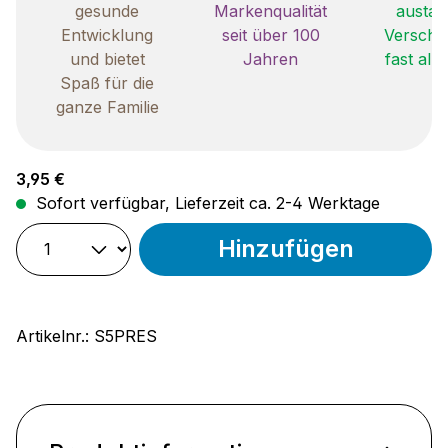
gesunde
Markenqualität
austau
Entwicklung
seit über 100
Verschle
und bietet
Jahren
fast all
Spaß für die
ganze Familie
Regulärer Preis:
3,95 €
Sofort verfügbar, Lieferzeit ca. 2-4 Werktage
Hinzufügen
Artikelnr.:
S5PRES