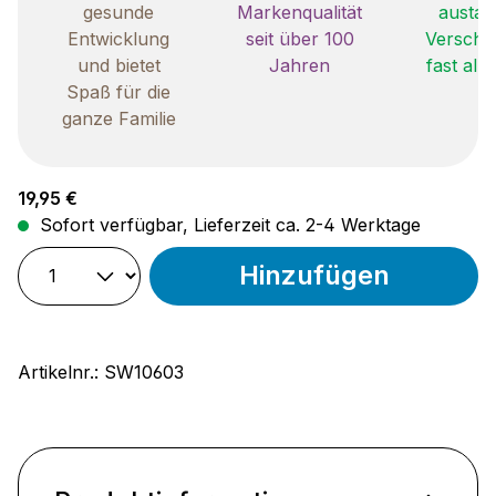
gesunde
Markenqualität
austau
Entwicklung
seit über 100
Verschle
und bietet
Jahren
fast all
Spaß für die
ganze Familie
Regulärer Preis:
19,95 €
Sofort verfügbar, Lieferzeit ca. 2-4 Werktage
Hinzufügen
Artikelnr.:
SW10603