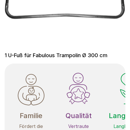
1 U-Fuß für Fabulous Trampolin Ø 300 cm
Familie
Qualität
Langle
Fördert die
Vertraute
Langleb