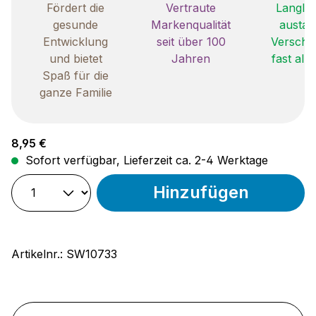
Fördert die
Vertraute
Langleb
gesunde
Markenqualität
austau
Entwicklung
seit über 100
Verschle
und bietet
Jahren
fast all
Spaß für die
ganze Familie
Regulärer Preis:
8,95 €
Sofort verfügbar, Lieferzeit ca. 2-4 Werktage
Hinzufügen
Artikelnr.:
SW10733