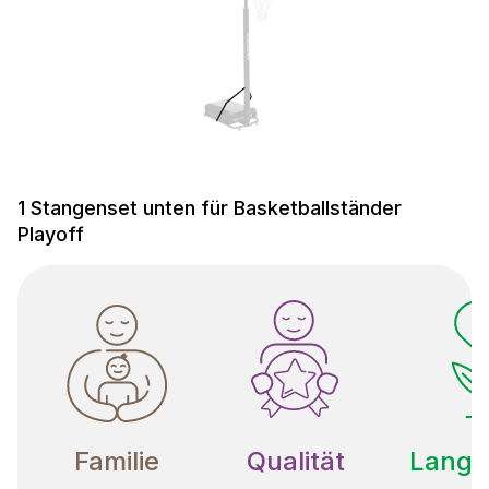
1 Stangenset unten für Basketballständer
Playoff
Familie
Qualität
Langle