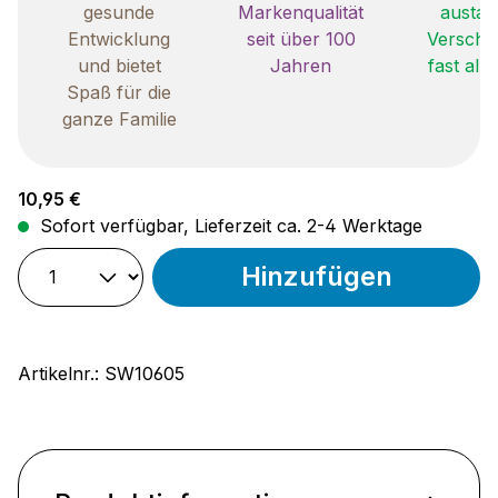
gesunde
Markenqualität
austau
Entwicklung
seit über 100
Verschle
und bietet
Jahren
fast all
Spaß für die
ganze Familie
Regulärer Preis:
10,95 €
Sofort verfügbar, Lieferzeit ca. 2-4 Werktage
Hinzufügen
Artikelnr.:
SW10605