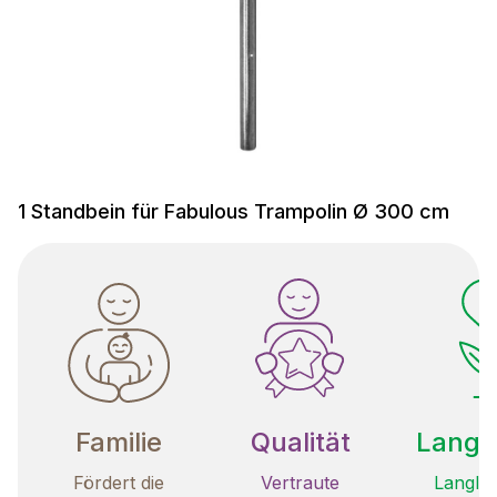
1 Standbein für Fabulous Trampolin Ø 300 cm
Familie
Qualität
Langle
Fördert die
Vertraute
Langleb