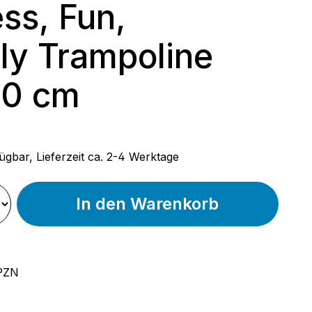
ess, Fun,
ly Trampoline
50 cm
 Preis:
ügbar, Lieferzeit ca. 2-4 Werktage
In den Warenkorb
PZN