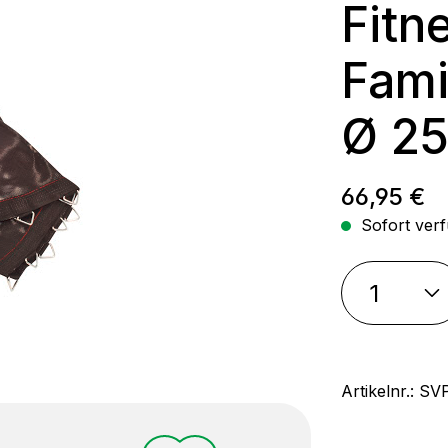
Fitn
Fami
Ø 2
Regulärer
66,95 €
Sofort verf
Artikelnr.:
SV