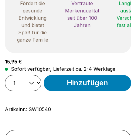
Fördert die
Vertraute
Langleb
gesunde
Markenqualität
austau
Entwicklung
seit über 100
Verschle
und bietet
Jahren
fast all
Spaß für die
ganze Familie
Regulärer Preis:
15,95 €
Sofort verfügbar, Lieferzeit ca. 2-4 Werktage
Hinzufügen
Artikelnr.:
SW10540