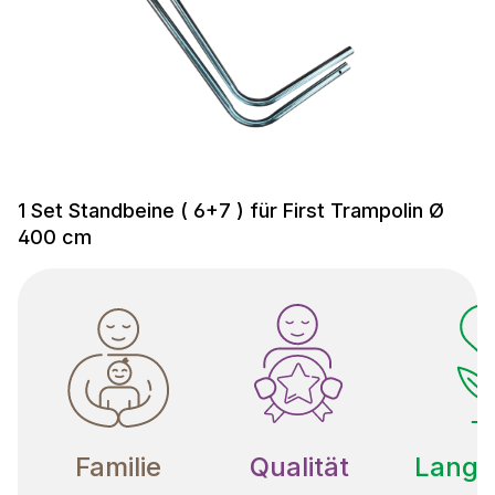
1 Set Standbeine ( 6+7 ) für First Trampolin Ø
400 cm
Familie
Qualität
Langle