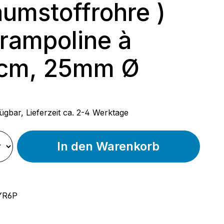
umstoffrohre )
Trampoline à
 cm, 25mm Ø
 Preis:
ügbar, Lieferzeit ca. 2-4 Werktage
In den Warenkorb
YR6P