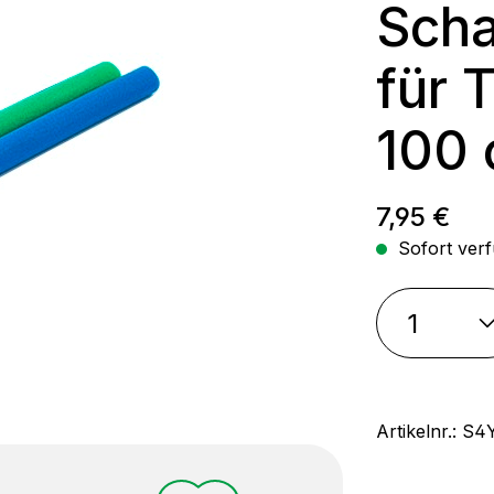
Scha
für 
100
Regulärer
7,95 €
Sofort verf
Artikelnr.:
S4