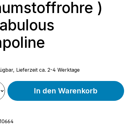
umstoffrohre )
Fabulous
poline
 Preis:
ügbar, Lieferzeit ca. 2-4 Werktage
In den Warenkorb
10664