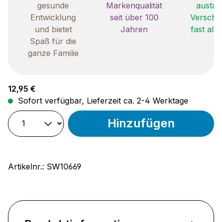
gesunde
Markenqualität
austau
Entwicklung
seit über 100
Verschle
und bietet
Jahren
fast all
Spaß für die
ganze Familie
Regulärer Preis:
12,95 €
Sofort verfügbar, Lieferzeit ca. 2-4 Werktage
Hinzufügen
Artikelnr.:
SW10669