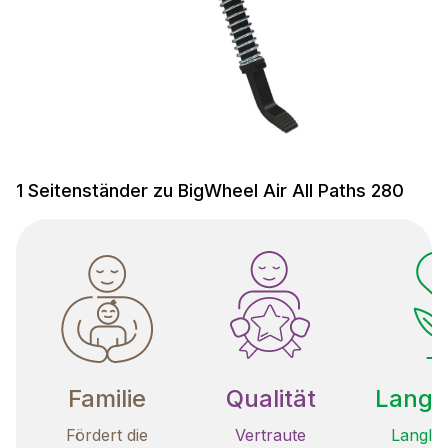
1 Seitenständer zu BigWheel Air All Paths 280
Familie
Qualität
Langle
Fördert die
Vertraute
Langleb