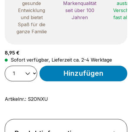
gesunde
Markenqualität
austau
Entwicklung
seit über 100
Verschle
und bietet
Jahren
fast all
Spaß für die
ganze Familie
Regulärer Preis:
8,95 €
Sofort verfügbar, Lieferzeit ca. 2-4 Werktage
Hinzufügen
Artikelnr.:
S2ONXU