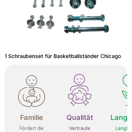
1 Schraubenset für Basketballständer Chicago
Familie
Qualität
Langle
Fördert die
Vertraute
Langleb