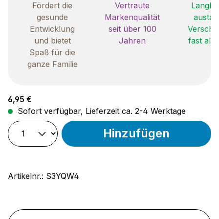
Fördert die
Vertraute
Langleb
gesunde
Markenqualität
austau
Entwicklung
seit über 100
Verschle
und bietet
Jahren
fast all
Spaß für die
ganze Familie
Regulärer Preis:
6,95 €
Sofort verfügbar, Lieferzeit ca. 2-4 Werktage
Hinzufügen
Artikelnr.:
S3YQW4