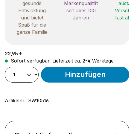
gesunde
Markenqualität
austau
Entwicklung
seit über 100
Verschle
und bietet
Jahren
fast all
Spaß für die
ganze Familie
Regulärer Preis:
22,95 €
Sofort verfügbar, Lieferzeit ca. 2-4 Werktage
Hinzufügen
Artikelnr.:
SW10516