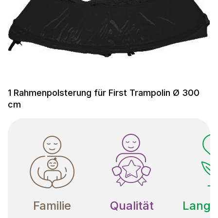
1 Rahmenpolsterung für First Trampolin Ø 300
cm
Familie
Qualität
Langle