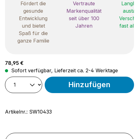
Fördert die
Vertraute
Langleb
gesunde
Markenqualität
austau
Entwicklung
seit über 100
Verschle
und bietet
Jahren
fast all
Spaß für die
ganze Familie
Regulärer Preis:
78,95 €
Sofort verfügbar, Lieferzeit ca. 2-4 Werktage
Hinzufügen
Artikelnr.:
SW10433