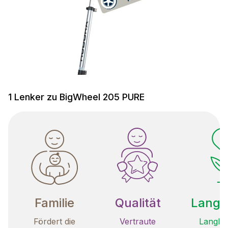
1 Lenker zu BigWheel 205 PURE
Familie
Qualität
Langle
Fördert die
Vertraute
Langleb