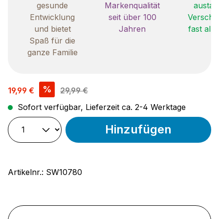
gesunde
Markenqualität
austau
Entwicklung
seit über 100
Verschle
und bietet
Jahren
fast all
Spaß für die
ganze Familie
Verkaufspreis:
%
19,99 €
29,99 €
Sofort verfügbar, Lieferzeit ca. 2-4 Werktage
Hinzufügen
Artikelnr.:
SW10780