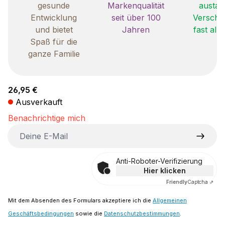
gesunde
Markenqualität
austau
Entwicklung
seit über 100
Verschle
und bietet
Jahren
fast all
Spaß für die
ganze Familie
Regulärer Preis:
26,95 €
Ausverkauft
Benachrichtige mich
Deine E-Mail
Anti-Roboter-Verifizierung
Hier klicken
Friendly
Captcha ⇗
Mit dem Absenden des Formulars akzeptiere ich die
Allgemeinen
Geschäftsbedingungen
sowie die
Datenschutzbestimmungen
.