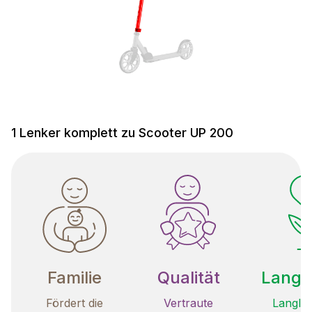
1 Lenker komplett zu Scooter UP 200
Familie
Qualität
Langle
Fördert die
Vertraute
Langleb