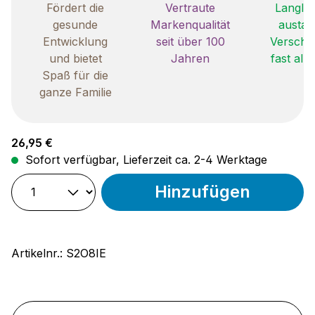
Fördert die
Vertraute
Langleb
gesunde
Markenqualität
austau
Entwicklung
seit über 100
Verschle
und bietet
Jahren
fast all
Spaß für die
ganze Familie
Regulärer Preis:
26,95 €
Sofort verfügbar, Lieferzeit ca. 2-4 Werktage
Hinzufügen
Artikelnr.:
S2O8IE