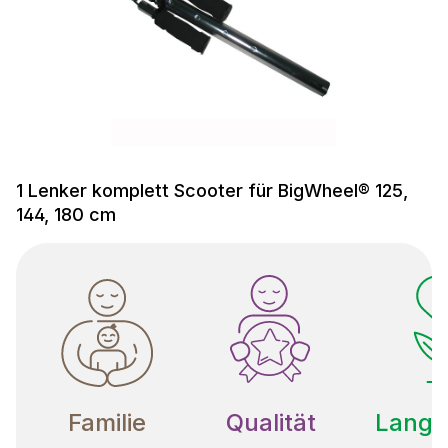
1 Lenker komplett Scooter für BigWheel® 125,
144, 180 cm
Familie
Qualität
Langle