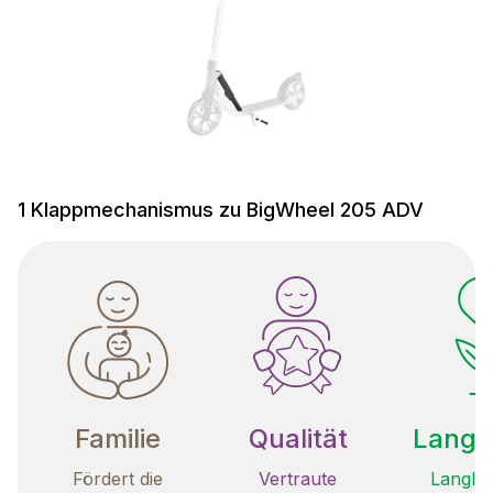
1 Klappmechanismus zu BigWheel 205 ADV
Familie
Qualität
Langle
Fördert die
Vertraute
Langleb