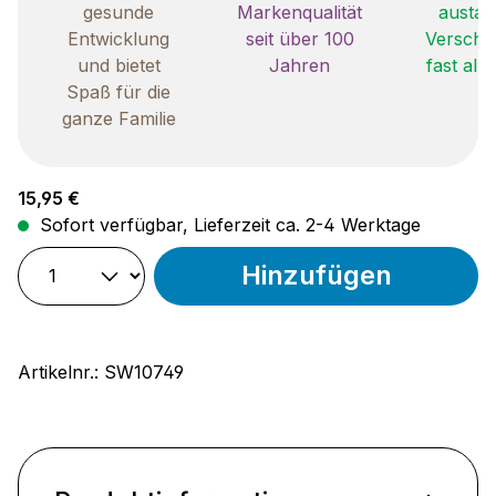
gesunde
Markenqualität
austau
Entwicklung
seit über 100
Verschle
und bietet
Jahren
fast all
Spaß für die
ganze Familie
Regulärer Preis:
15,95 €
Sofort verfügbar, Lieferzeit ca. 2-4 Werktage
Hinzufügen
Artikelnr.:
SW10749