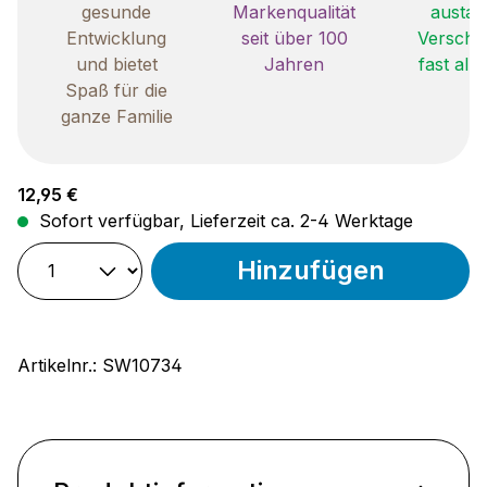
gesunde
Markenqualität
austau
Entwicklung
seit über 100
Verschle
und bietet
Jahren
fast all
Spaß für die
ganze Familie
Regulärer Preis:
12,95 €
Sofort verfügbar, Lieferzeit ca. 2-4 Werktage
Hinzufügen
Artikelnr.:
SW10734