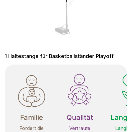
1 Haltestange für Basketballständer Playoff
Familie
Qualität
Langle
Fördert die
Vertraute
Langleb