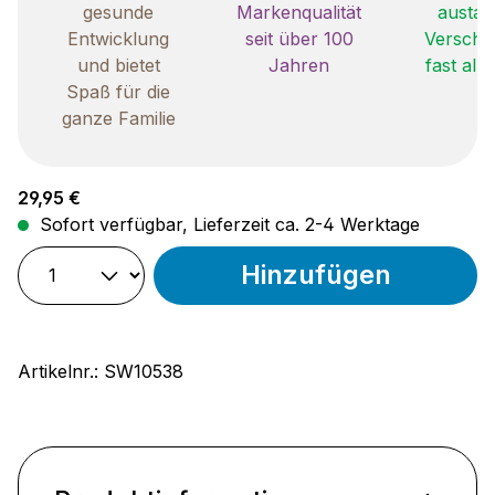
gesunde
Markenqualität
austau
Entwicklung
seit über 100
Verschle
und bietet
Jahren
fast all
Spaß für die
ganze Familie
Regulärer Preis:
29,95 €
Sofort verfügbar, Lieferzeit ca. 2-4 Werktage
Hinzufügen
Artikelnr.:
SW10538