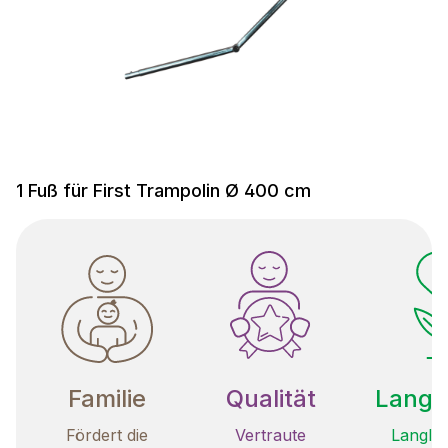
1 Fuß für First Trampolin Ø 400 cm
Familie
Qualität
Langle
Fördert die
Vertraute
Langleb