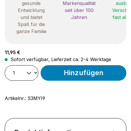
gesunde
Markenqualität
austau
Entwicklung
seit über 100
Verschle
und bietet
Jahren
fast all
Spaß für die
ganze Familie
Regulärer Preis:
11,95 €
Sofort verfügbar, Lieferzeit ca. 2-4 Werktage
Hinzufügen
Artikelnr.:
S3MYI9