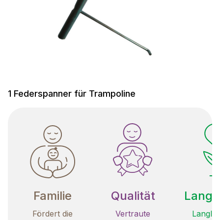
1 Federspanner für Trampoline
Familie
Qualität
Langle
Fördert die
Vertraute
Langleb