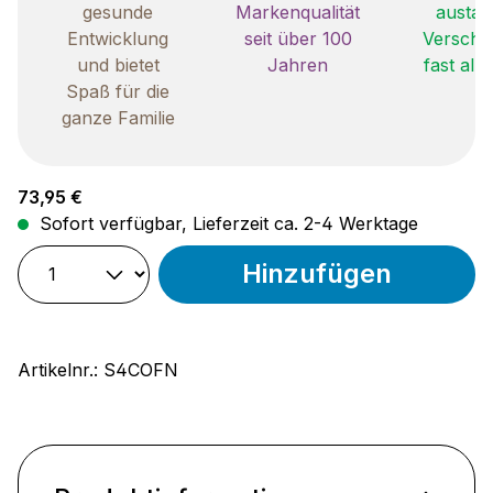
gesunde
Markenqualität
austau
Entwicklung
seit über 100
Verschle
und bietet
Jahren
fast all
Spaß für die
ganze Familie
Regulärer Preis:
73,95 €
Sofort verfügbar, Lieferzeit ca. 2-4 Werktage
Hinzufügen
Artikelnr.:
S4COFN