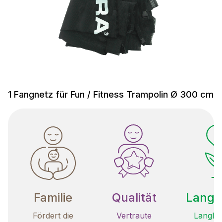
1 Fangnetz für Fun / Fitness Trampolin Ø 300 cm
Familie
Qualität
Langle
Fördert die
Vertraute
Langleb