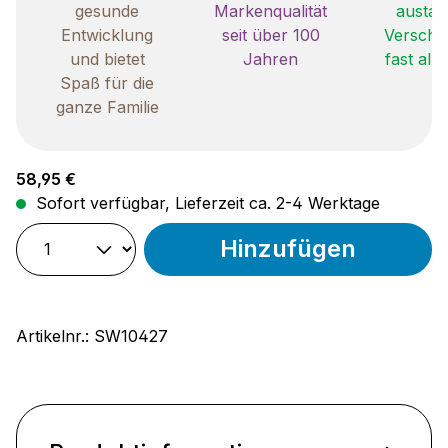
gesunde
Markenqualität
austau
Entwicklung
seit über 100
Verschle
und bietet
Jahren
fast all
Spaß für die
ganze Familie
Regulärer Preis:
58,95 €
Sofort verfügbar, Lieferzeit ca. 2-4 Werktage
Hinzufügen
Artikelnr.:
SW10427