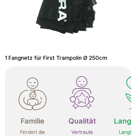
1 Fangnetz für First Trampolin Ø 250cm
Familie
Qualität
Langle
Fördert die
Vertraute
Langleb