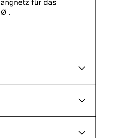
Fangnetz für das
Ø .