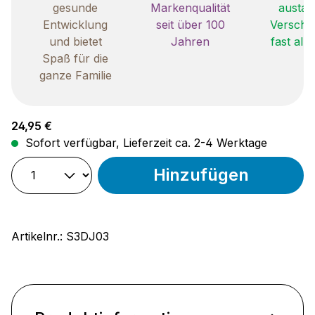
gesunde
Markenqualität
austau
Entwicklung
seit über 100
Verschle
und bietet
Jahren
fast all
Spaß für die
ganze Familie
Regulärer Preis:
24,95 €
Sofort verfügbar, Lieferzeit ca. 2-4 Werktage
Hinzufügen
Artikelnr.:
S3DJ03