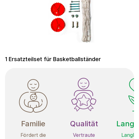
1 Ersatzteilset für Basketballständer
Familie
Qualität
Langle
Fördert die
Vertraute
Langleb