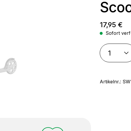
Scoo
Regulärer
17,95 €
Sofort verf
Artikelnr.:
SW