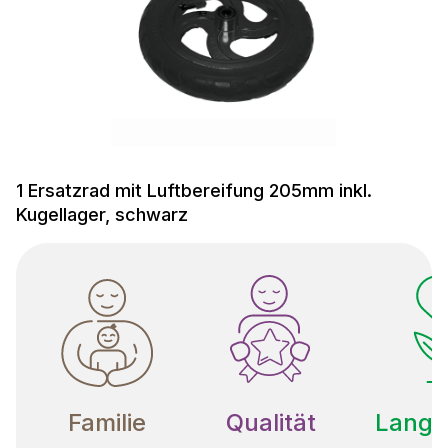
1 Ersatzrad mit Luftbereifung 205mm inkl.
Kugellager, schwarz
Familie
Qualität
Langle