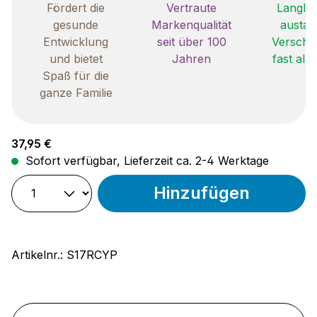
Fördert die
Vertraute
Langleb
gesunde
Markenqualität
austau
Entwicklung
seit über 100
Verschle
und bietet
Jahren
fast all
Spaß für die
ganze Familie
Regulärer Preis:
37,95 €
Sofort verfügbar, Lieferzeit ca. 2-4 Werktage
Hinzufügen
Artikelnr.:
S17RCYP