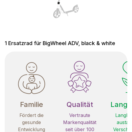
1 Ersatzrad für BigWheel ADV, black & white
Familie
Qualität
Langle
Fördert die
Vertraute
Langleb
gesunde
Markenqualität
austau
Entwicklung
seit über 100
Verschle