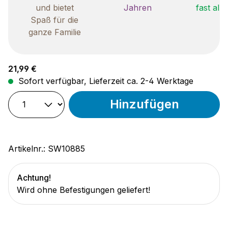
und bietet
Jahren
fast all
Spaß für die
ganze Familie
Regulärer Preis:
21,99 €
Sofort verfügbar, Lieferzeit ca. 2-4 Werktage
Hinzufügen
Artikelnr.:
SW10885
Achtung!
Wird ohne Befestigungen geliefert!