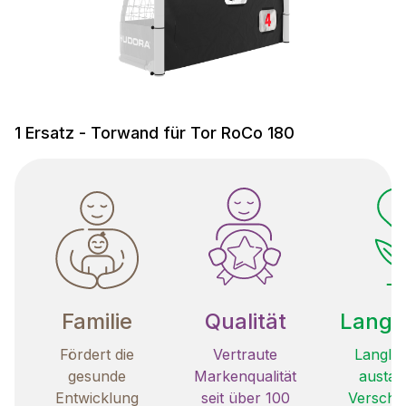
1 Ersatz - Torwand für Tor RoCo 180
Familie
Qualität
Langle
Fördert die
Vertraute
Langleb
gesunde
Markenqualität
austau
Entwicklung
seit über 100
Verschle