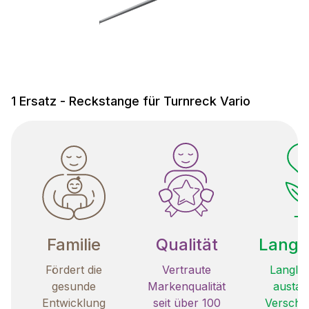
1 Ersatz - Reckstange für Turnreck Vario
Familie
Qualität
Langle
Fördert die
Vertraute
Langleb
gesunde
Markenqualität
austau
Entwicklung
seit über 100
Verschle