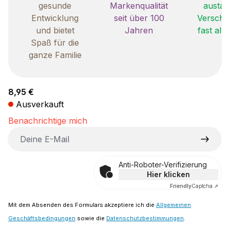
gesunde
Markenqualität
austau
Entwicklung
seit über 100
Verschle
und bietet
Jahren
fast all
Spaß für die
ganze Familie
Regulärer Preis:
8,95 €
Ausverkauft
Benachrichtige mich
Deine E-Mail
Anti-Roboter-Verifizierung
Hier klicken
Friendly
Captcha ⇗
Mit dem Absenden des Formulars akzeptiere ich die
Allgemeinen
Geschäftsbedingungen
sowie die
Datenschutzbestimmungen
.