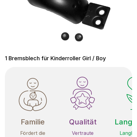
1 Bremsblech für Kinderroller Girl / Boy
Familie
Qualität
Langle
Fördert die
Vertraute
Langleb