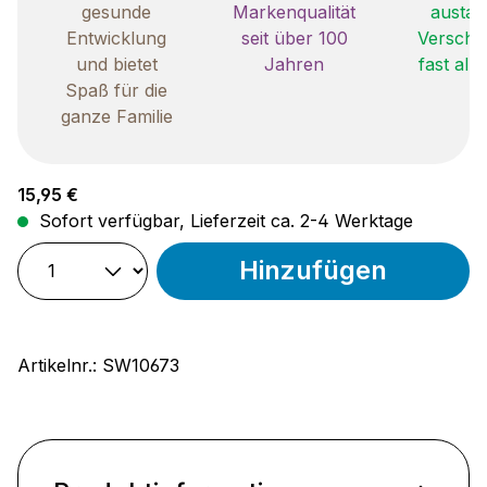
gesunde
Markenqualität
austau
Entwicklung
seit über 100
Verschle
und bietet
Jahren
fast all
Spaß für die
ganze Familie
Regulärer Preis:
15,95 €
Sofort verfügbar, Lieferzeit ca. 2-4 Werktage
Hinzufügen
Artikelnr.:
SW10673