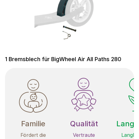
1 Bremsblech für BigWheel Air All Paths 280
Familie
Qualität
Langle
Fördert die
Vertraute
Langleb