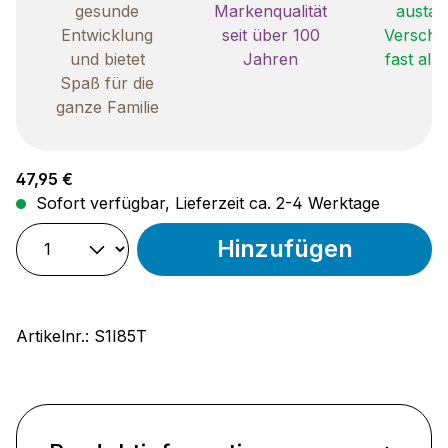
gesunde
Markenqualität
austau
Entwicklung
seit über 100
Verschle
und bietet
Jahren
fast all
Spaß für die
ganze Familie
Regulärer Preis:
47,95 €
Sofort verfügbar, Lieferzeit ca. 2-4 Werktage
Hinzufügen
Artikelnr.:
S1I85T