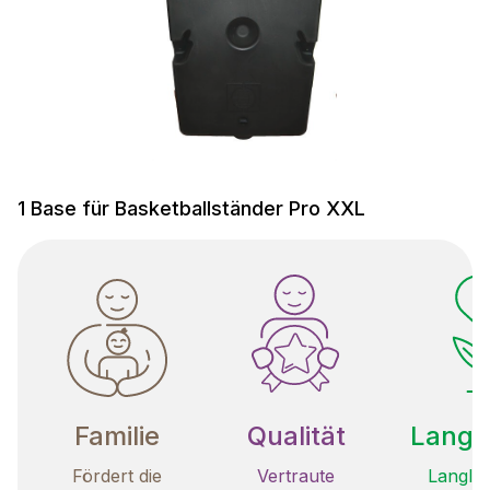
1 Base für Basketballständer Pro XXL
Familie
Qualität
Langle
Fördert die
Vertraute
Langleb