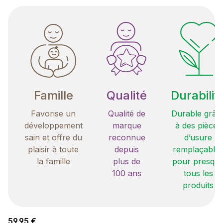
Famille
Qualité
Durabilit
Favorise un
Qualité de
Durable grâc
développement
marque
à des pièces
sain et offre du
reconnue
d’usure
plaisir à toute
depuis
remplaçable
la famille
plus de
pour presqu
100 ans
tous les
produits
Prix régulier :
59,95 €