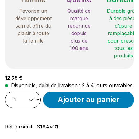
Favorise un
Qualité de
Durable grâc
développement
marque
à des pièces
sain et offre du
reconnue
d’usure
plaisir à toute
depuis
remplaçable
la famille
plus de
pour presqu
100 ans
tous les
produits
Prix régulier :
12,95 €
Disponible, délai de livraison : 2 à 4 jours ouvrables
Ajouter au panier
Réf. produit :
S1A4VO1