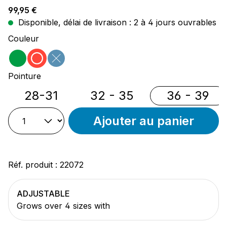
Prix régulier :
99,95 €
Disponible, délai de livraison : 2 à 4 jours ouvrables
Sélectionnez
Couleur
vert
rouge
bleu
(Cette option n'est pas disponible pour le m
Sélectionnez
Pointure
28-31
32 - 35
36 - 39
Ajouter au panier
Réf. produit :
22072
ADJUSTABLE
Grows over 4 sizes with