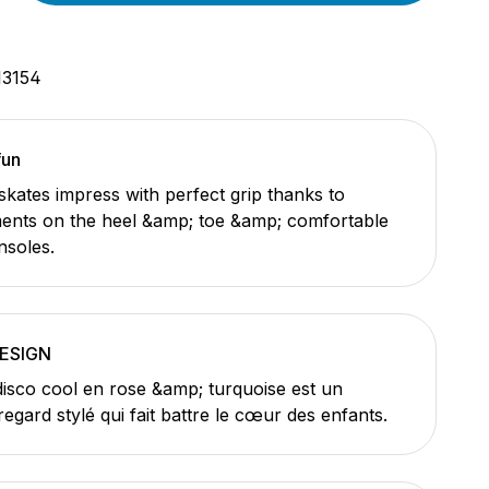
13154
fun
 skates impress with perfect grip thanks to
ents on the heel &amp; toe &amp; comfortable
nsoles.
DESIGN
disco cool en rose &amp; turquoise est un
egard stylé qui fait battre le cœur des enfants.