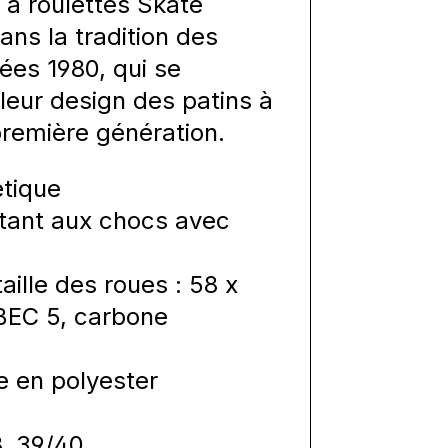
 à roulettes Skate
ns la tradition des
ées 1980, qui se
 leur design des patins à
première génération.
étique
stant aux chocs avec
ille des roues : 58 x
BEC 5, carbone
e en polyester
8, 39/40