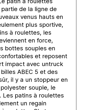
 Le patin à roulettes
artie de la ligne de
uveaux venus hauts en
eulement plus sportive,
ns à roulettes, les
 reviennent en force,
Les bottes souples en
confortables et reposent
ort impact avec untruck
billes ABEC 5 et des
ûr, il y a un stoppeur en
 polyester souple, le
. Les patins à roulettes
llement un regain