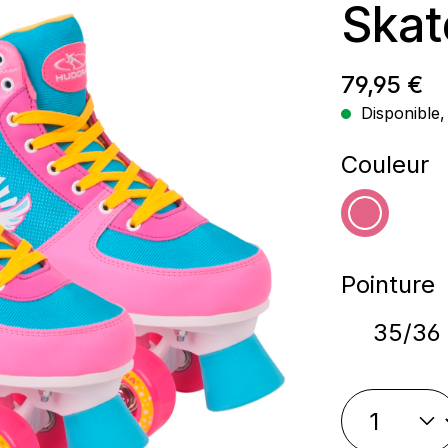
Skat
Prix régul
79,95 €
Disponible, 
Sélectio
Couleur
rose
Sélectio
Pointure
35/36