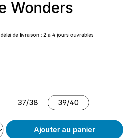
e Wonders
ier :
délai de livraison : 2 à 4 jours ouvrables
nnez
nnez
37/38
39/40
Ajouter au panier