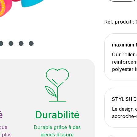
Réf. produit :
maximum 
Our roller
reinforcem
polyester i
STYLISH 
Le design 
é
Durabilité
accroche-r
que
Durable grâce à des
 plus
pièces d’usure