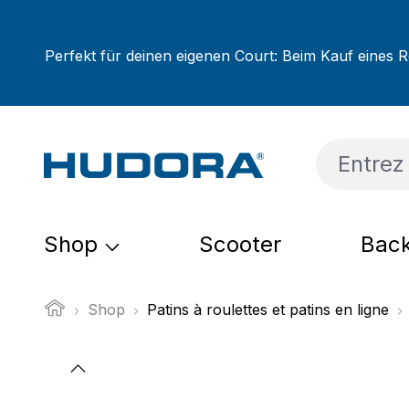
sser au contenu principal
Passer à la recherche
Passer à la navigation principale
Perfekt für deinen eigenen Court: Beim Kauf eines R
Shop
Scooter
Back
Shop
Patins à roulettes et patins en ligne
Ignorer la galerie d'images