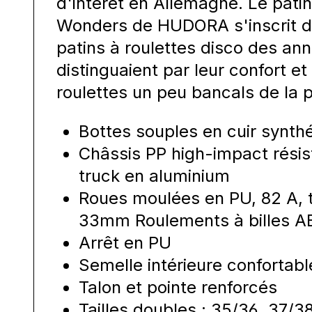
d'intérêt en Allemagne. Le patin
Wonders de HUDORA s'inscrit da
patins à roulettes disco des ann
distinguaient par leur confort et
roulettes un peu bancals de la 
Bottes souples en cuir synth
Châssis PP high-impact rési
truck en aluminium
Roues moulées en PU, 82 A, ta
33mm Roulements à billes A
Arrêt en PU
Semelle intérieure confortabl
Talon et pointe renforcés
Tailles doubles : 35/36, 37/3