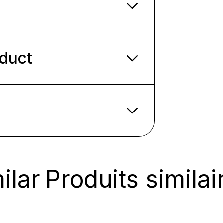
oduct
ilar
Produits similai