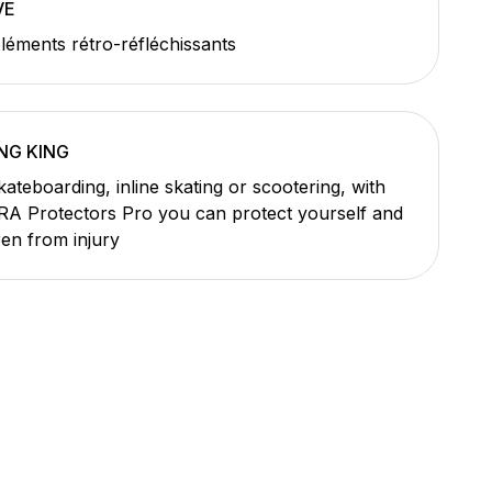
VE
léments rétro-réfléchissants
NG KING
ateboarding, inline skating or scootering, with
A Protectors Pro you can protect yourself and
ren from injury