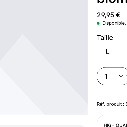
Prix régul
29,95 €
Disponible, 
Sélectio
Taille
L
Réf. produit :
HIGH QUA