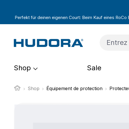
sser au contenu principal
Passer à la recherche
Passer à la navigation principale
Perfekt für deinen eigenen Court: Beim Kauf eines RoCo Ba
Shop
Sale
Shop
Équipement de protection
Protecte
Ignorer la galerie d'images