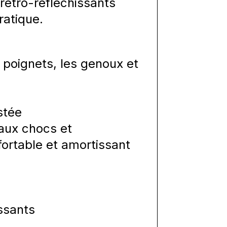
rétro-réfléchissants
atique.
 poignets, les genoux et
stée
aux chocs et
rtable et amortissant
ssants