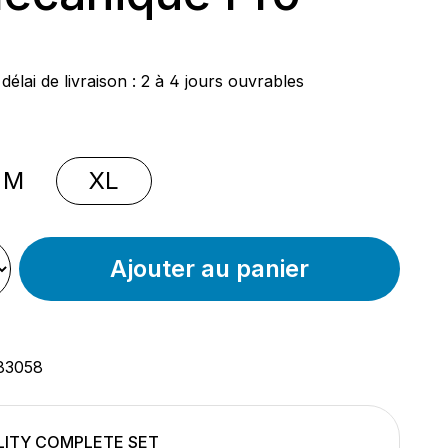
ier :
délai de livraison : 2 à 4 jours ouvrables
nnez
M
XL
Ajouter au panier
83058
LITY COMPLETE SET