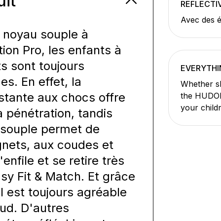
uit
REFLECTI
Avec des é
n noyau souple à
tion Pro, les enfants à
ts sont toujours
EVERYTHI
s. En effet, la
Whether sk
stante aux chocs offre
the HUDOR
your child
a pénétration, tandis
 souple permet de
gnets, aux coudes et
nfile et se retire très
sy Fit & Match. Et grâce
 est toujours agréable
aud. D'autres