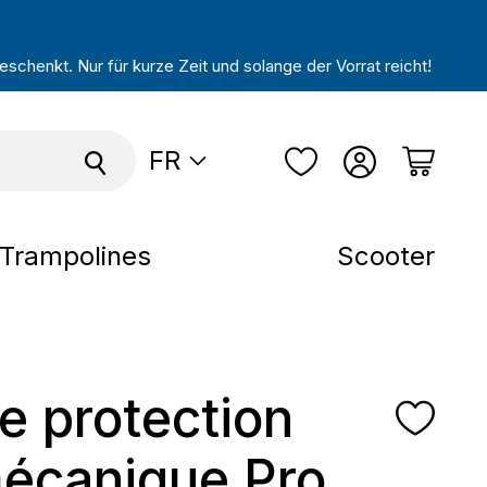
schenkt. Nur für kurze Zeit und solange der Vorrat reicht!
FR
Trampolines
Scooter
de protection
écanique Pro