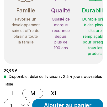
Famille
Qualité
Durabilit
Favorise un
Qualité de
Durable grâc
développement
marque
à des pièces
sain et offre du
reconnue
d’usure
plaisir à toute
depuis
remplaçable
la famille
plus de
pour presqu
100 ans
tous les
produits
Prix régulier :
29,95 €
Disponible, délai de livraison : 2 à 4 jours ouvrables
Sélectionnez
Taille
L
M
XL
Ajouter au panier