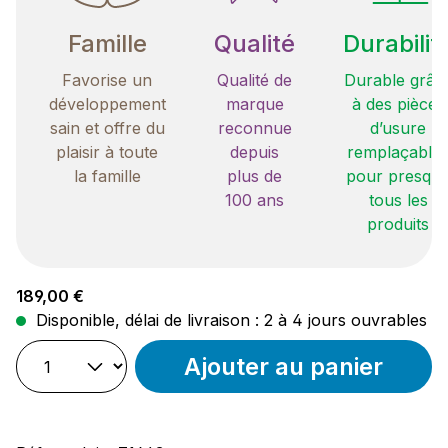
Famille
Qualité
Durabilit
Favorise un
Qualité de
Durable grâc
développement
marque
à des pièces
sain et offre du
reconnue
d’usure
plaisir à toute
depuis
remplaçable
la famille
plus de
pour presqu
100 ans
tous les
produits
Prix régulier :
189,00 €
Disponible, délai de livraison : 2 à 4 jours ouvrables
Ajouter au panier