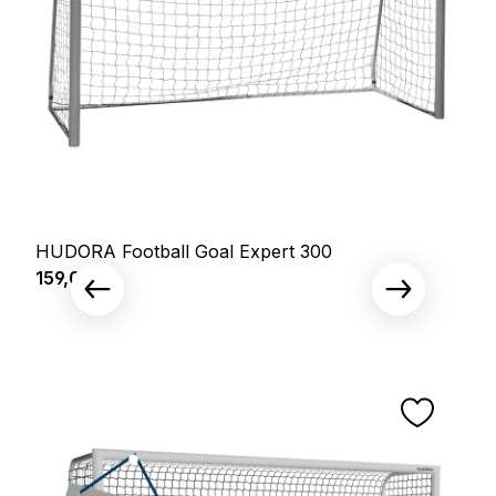
HUDORA Football Goal Expert 300
Prix régulier :
159,00 €