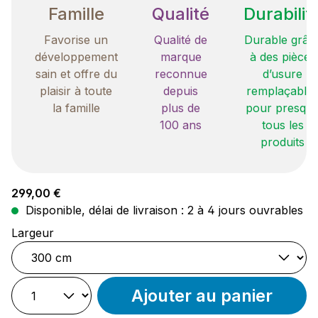
Famille
Qualité
Durabilit
Favorise un
Qualité de
Durable grâc
développement
marque
à des pièces
sain et offre du
reconnue
d’usure
plaisir à toute
depuis
remplaçable
la famille
plus de
pour presqu
100 ans
tous les
produits
Prix régulier :
299,00 €
Disponible, délai de livraison : 2 à 4 jours ouvrables
Sélectionnez
Largeur
Ajouter au panier