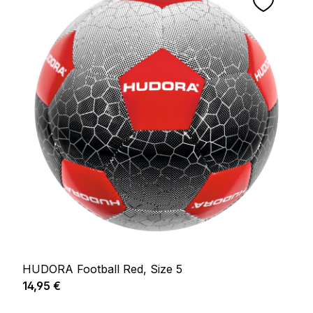
HUDORA Football Red, Size 5
Prix régulier :
14,95 €