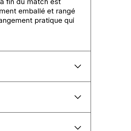
la fin du match est
ement emballé et rangé
rangement pratique qui