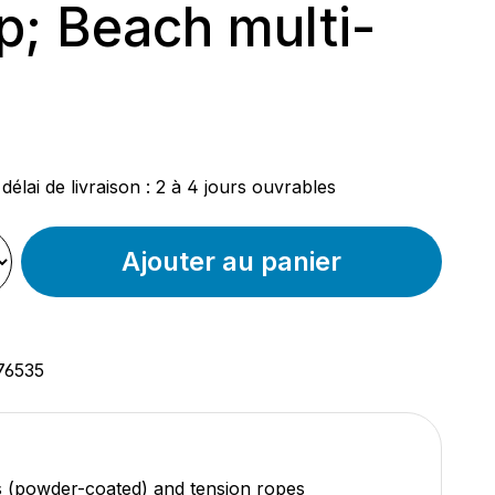
; Beach multi-
ier :
délai de livraison : 2 à 4 jours ouvrables
Ajouter au panier
76535
s (powder-coated) and tension ropes