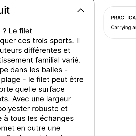
uit
PRACTICA
Carrying a
? Le filet
uer ces trois sports. Il
auteurs différentes et
issement familial varié.
ape dans les balles -
 plage - le filet peut être
rte quelle surface
ets. Avec une largeur
 polyester robuste et
te à tous les échanges
romet en outre une