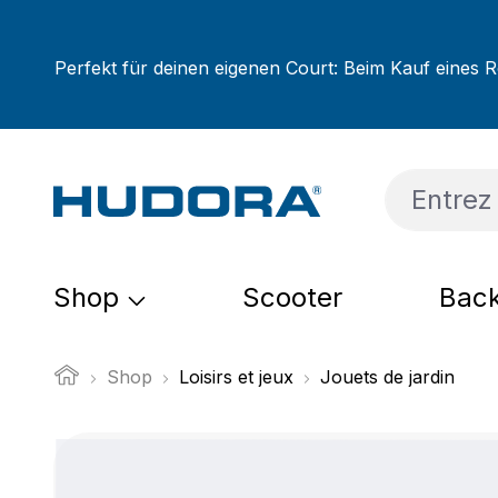
sser au contenu principal
Passer à la recherche
Passer à la navigation principale
Perfekt für deinen eigenen Court: Beim Kauf eines R
Shop
Scooter
Back
Shop
Loisirs et jeux
Jouets de jardin
Ignorer la galerie d'images