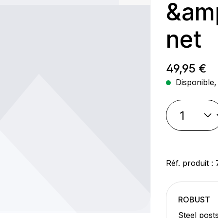
&amp
net
Prix régul
49,95 €
Disponible, 
Réf. produit :
ROBUST
Steel post