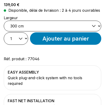
Prix régulier :
139,00 €
Disponible, délai de livraison : 2 à 4 jours ouvrables
Sélectionnez
Largeur
Ajouter au panier
Réf. produit :
77046
EASY ASSEMBLY
Quick plug-and-click system with no tools
required
FAST NET INSTALLATION