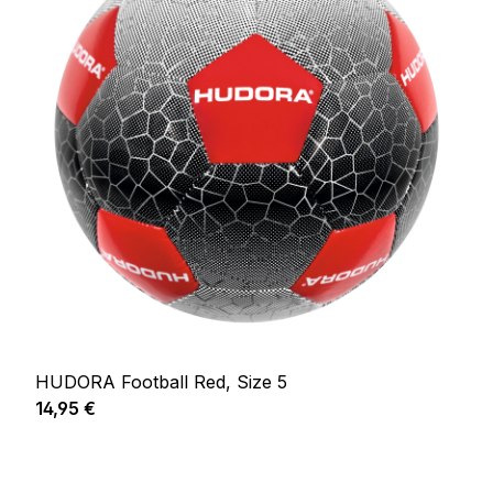
HUDORA Football Red, Size 5
Prix régulier :
14,95 €