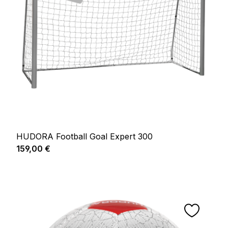
HUDORA Football Goal Expert 300
Prix régulier :
159,00 €