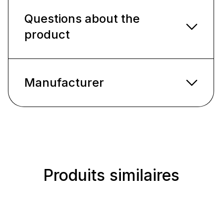
Questions about the
product
Manufacturer
Produits similaires
Ignorer la galerie de produits