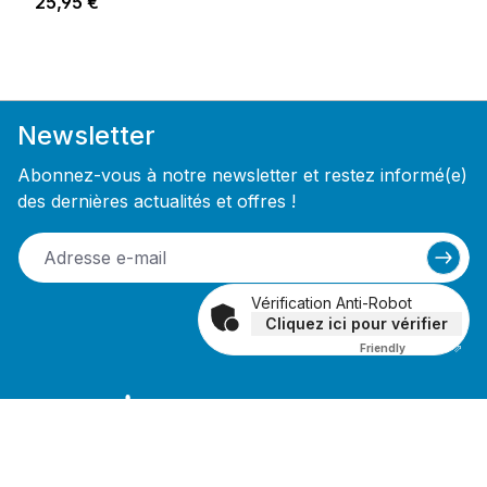
Prix régulier :
25,95 €
Newsletter
Abonnez-vous à notre newsletter et restez informé(e)
des dernières actualités et offres !
Vérification Anti-Robot
Cliquez ici pour vérifier
Friendly
Captcha ⇗
Recevez un bon de réduction de 10%
en vous inscrivant à la newsletter